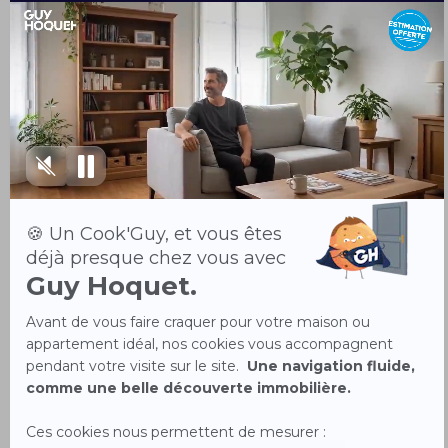
20 % sur ses honoraires.
Délai de Vente Garanti :
Le Délai de Vente Garanti est fixé d'un commun
accord entre les parties en fonction du marché
immobilier local. En cas de signature d’un
mandat exclusif GUY HOQUET et en l'absence
de proposition écrite présentée par le
Mandataire au Prix de Vente Garanti diminué du
pourcentage sus-visé dans le Délai de Vente
Garanti, le Mandataire devra consentir au
Mandant une remise par mois de retard de 20 %
sur ses honoraires . Les remises se cumulent et
pourront ainsi aboutir à une gratuité totale des
honoraires d'agence.