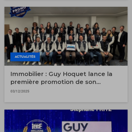
ACTUALITÉS
Immobilier : Guy Hoquet lance la
première promotion de son
Bachelor "Vendeur Expert" au sein
03/12/2025
de la GH Business School