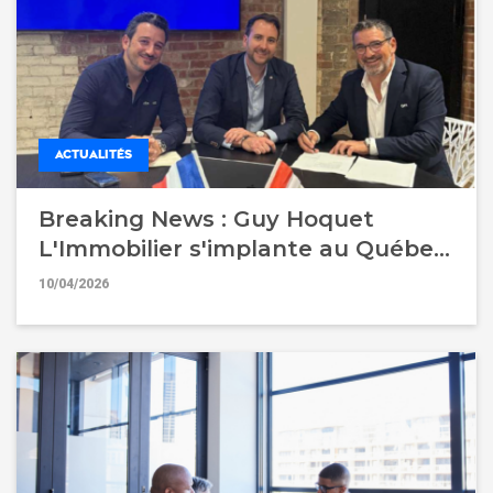
ACTUALITÉS
Breaking News : Guy Hoquet
L'Immobilier s'implante au Québec
pour accélérer son développement
10/04/2026
international !